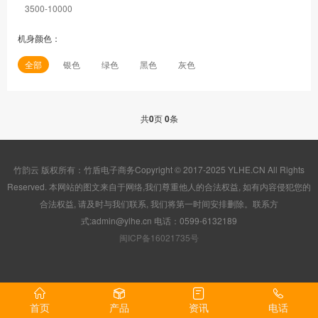
3500-10000
机身颜色：
全部
银色
绿色
黑色
灰色
共
0
页
0
条
竹韵云 版权所有：竹盾电子商务Copyright © 2017-2025 YLHE.CN All Rights
Reserved. 本网站的图文来自于网络,我们尊重他人的合法权益, 如有内容侵犯您的
合法权益, 请及时与我们联系, 我们将第一时间安排删除。联系方
式:admin@ylhe.cn 电话：0599-6132189
闽ICP备16021735号
首页
产品
资讯
电话