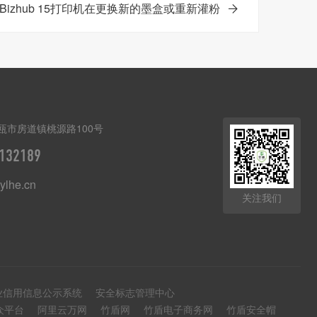
izhub 15打印机在更换新的墨盒或重新灌粉
瓯市房道镇桃源路100号
132189
lhe.cn
关注我们
业信用信息公示系统
安全标志管理中心
众平台
阿里云万网
竹盾网
竹盾电子商务网
竹盾安全帽