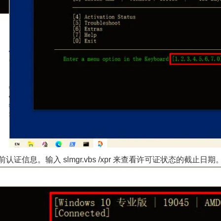
显示当前认证信息。输入 slmgr.vbs /xpr 来查看许可证状态的截止